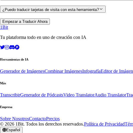
¿Puedo traducir tarjetas de visita con esta herramienta?
Empezar a Traducir Ahora
1Bit
Tu plataforma todo en uno de creación con IA
Herramientas de IA
Generador de Imágenes
Combinar Imágenes
Infografía
Editor de Imágen
Más
Transcribir
Generador de Pódcasts
Video Translator
Audio Translator
Tra
Empresa
Sobre Nosotros
Contacto
Precios
© 2026 1Bit. Todos los derechos reservados.
Política de Privacidad
Térm
Español