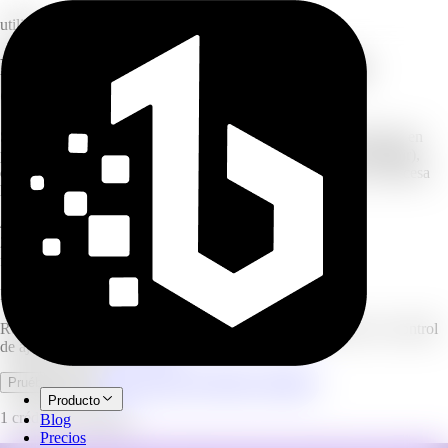
utilidad
Redimensiona imágenes a cualquier
dimensión en píxeles gratis
Suelta tus imágenes y redimensiónalas a un ancho y alto exactos en
píxeles. Elige cómo se ajustan (contener, cubrir, recortar o reducir),
deja un campo vacío para mantener la relación de aspecto, y procesa
hasta 20 imágenes a la vez. Gratis, sin créditos.
4
modos de ajuste
20
imágenes por lote
free
sin créditos usados
Redimensionador de Imágenes
Redimensiona imágenes a dimensiones exactas en píxeles con control
de ajuste. Gratis, sin créditos.
Abrir espacio de trabajo completo
Pruébalo ahora
Producto
1 crédito por imagen.
Blog
Precios