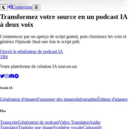
et l'audio MP3
Connexion
Transformez votre source en un podcast IA
à deux voix
Commencez par un aperçu de script gratuit, puis choisissez les voix et
générez l'épisode final une fois le script prêt.
Ouvrir le générateur de podcast IA
1Bit
Votre plateforme de création IA tout-en-un
Outils IA
Générateur d'images
Fusionner des images
Infographie
Éditeur d'images
Plus
Transcrire
Générateur de podcast
Video Translator
Audio
Translator
Traduire une image
Synthèse vocale
Cartoonify