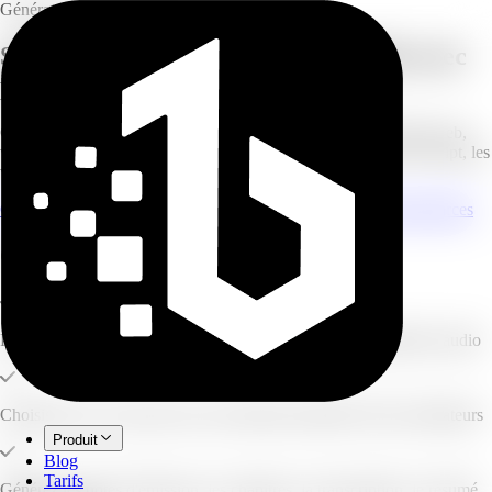
Générateur de podcast IA
Synthèses audio façon NotebookLM, avec
plus de maîtrise
Créez des synthèses audio IA naturelles depuis vos PDF, liens web,
vidéos YouTube, textes ou sujets — en gardant la main sur le script, les
voix et les notes d'émission.
Générer un aperçu de script gratuit
Explorer tous les types de sources
Ce que vous pouvez créer
Prévisualisez et retouchez le script avant de lancer la génération audio
Choisissez les voix pour une conversation naturelle à deux animateurs
Produit
Blog
Tarifs
Générez les notes d'émission, les chapitres, la transcription, le résumé