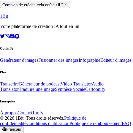
Combien de crédits cela coûte-t-il ?
1Bit
Votre plateforme de création IA tout-en-un
Outils IA
Générateur d'images
Fusionner des images
Infographie
Éditeur d'images
Plus
Transcrire
Générateur de podcast
Video Translator
Audio
Translator
Traduire une image
Synthèse vocale
Cartoonify
Entreprise
À propos
Contact
Tarifs
© 2026 1Bit. Tous droits réservés.
Politique de
confidentialité
Conditions d'utilisation
Politique de remboursement
FAQ
Français