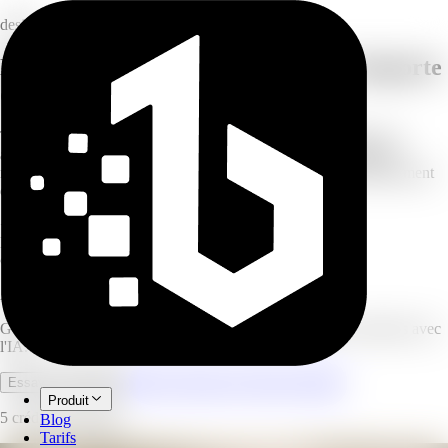
design
Donnez un nouvel arrière-plan à n'importe
quelle photo produit
Téléversez une prise de vue produit et choisissez ou décrivez un
arrière-plan — surfaces texturées, dégradés abstraits, matériaux
naturels ou scènes de marque. L'IA compose le produit naturellement
dans le nouvel environnement.
<15s
temps de traitement
HD
résolution de sortie
∞
options d'arrière-plan
Arrière-Plan Produit IA
Générez des arrière-plans personnalisés pour vos photos produits avec
l'IA.
Ouvrir l'espace de travail complet
Essayer maintenant
Produit
5 crédits par image.
Blog
Tarifs