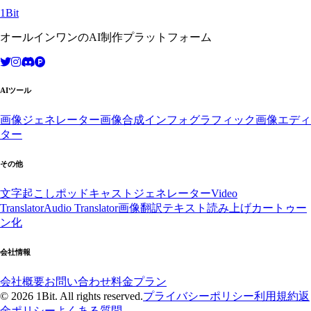
1Bit
オールインワンのAI制作プラットフォーム
AIツール
画像ジェネレーター
画像合成
インフォグラフィック
画像エディ
ター
その他
文字起こし
ポッドキャストジェネレーター
Video
Translator
Audio Translator
画像翻訳
テキスト読み上げ
カートゥー
ン化
会社情報
会社概要
お問い合わせ
料金プラン
© 2026 1Bit. All rights reserved.
プライバシーポリシー
利用規約
返
金ポリシー
よくある質問