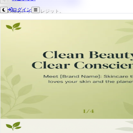
ログイン
画像1枚あたり15クレジット。