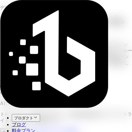
デザイン
トピックをマルチスライドカルーセル
に変換
カルーセルの内容を記述するだけで、AIが一貫したデザイン
と明確な構成を持つマルチスライド投稿に変換します。カルー
セルタイプ(豆知識、ハウツー、教育、商品特徴、商品ローン
チ、ブランドストーリー)を選び、プラットフォームを選択し
て、必要なスライド数を設定します。
4–8
カルーセルあたりのスライド数
6
カルーセルタイプ数
4
対応プラットフォーム数
AIカルーセルジェネレーター
トピックを、一貫したデザインと明確な構成を持つマルチスラ
プロダクト
イドカルーセルに変換します。
ブログ
料金プラン
フルワークスペースを開く
今すぐ試す