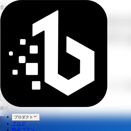
音声
文書、リンク、トピックをポッドキャス
テキストを貼り付ける、文書を投入する、URLやYouTube
す。その後、異なる声で自然なポッドキャスト風のオーディオ
5–30 min
目標の長さ
2
ポッドキャストホスト数
5
話し方スタイル数
オーディオ概要
文書、記事、トピックを2人のホストによるポッドキャストに
フルワークスペースを開く
今すぐ試す
画像1枚あたり20クレジット。
プロダクト
ブログ
料金プラン