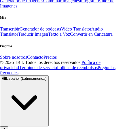
Generador de Imágenes
Combinar Imágenes
Infografía
Editor de
Imágenes
Más
Transcribir
Generador de podcasts
Video Translator
Audio
Translator
Traducir Imagen
Texto a Voz
Convertir en Caricatura
Empresa
Sobre nosotros
Contacto
Precios
© 2026 1Bit. Todos los derechos reservados.
Política de
privacidad
Términos de servicio
Política de reembolsos
Preguntas
frecuentes
Español (Latinoamérica)