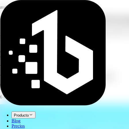
audio
Convierte audio y video a texto con IA en 
Sube cualquier archivo de audio o video, pega un enlace de YouTube, Vi
hablantes y traducción con un clic a más de 100 idiomas.
100+
idiomas
6
créditos/minuto
6
formatos de exportación
Transcribir
Transcribe audio y video a texto con IA en más de 100 idiomas.
Abrir espacio de trabajo completo
Pruébalo ahora
6 créditos por minuto.
Producto
Blog
Precios