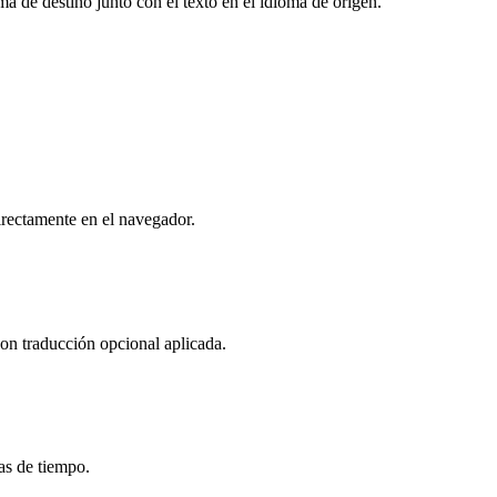
ma de destino junto con el texto en el idioma de origen.
rectamente en el navegador.
con traducción opcional aplicada.
s de tiempo.