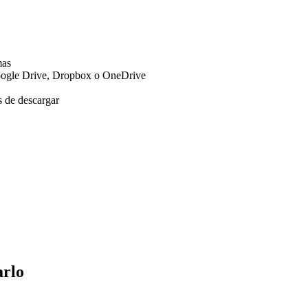
mas
oogle Drive, Dropbox o OneDrive
s de descargar
arlo