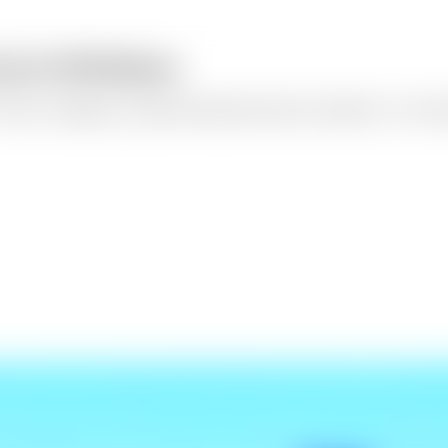
más de 100 idiomas
meo o Instagram, o graba directamente desde tu micrófono. La IA transc