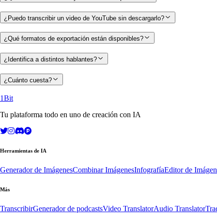
¿Puedo transcribir un video de YouTube sin descargarlo?
¿Qué formatos de exportación están disponibles?
¿Identifica a distintos hablantes?
¿Cuánto cuesta?
1Bit
Tu plataforma todo en uno de creación con IA
Herramientas de IA
Generador de Imágenes
Combinar Imágenes
Infografía
Editor de Imágen
Más
Transcribir
Generador de podcasts
Video Translator
Audio Translator
Tra