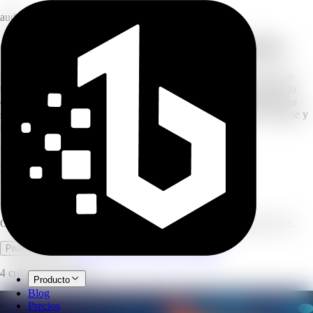
audio
Convierte subtítulos VTT a voz en línea
Sube un archivo de subtítulos VTT, revisa cada línea con marca de
tiempo, elige una voz de IA, y genera audio limpio. Activa el modo
estricto para alinear la voz más de cerca con la temporización de tus
subtítulos. Ideal para leyendas cronometradas, borradores de doblaje y
narración de accesibilidad.
VTT
formato de entrada principal
30
voces de IA
MP3
salida de audio
Subtítulo a Voz
Convierte archivos de subtítulos VTT en audio de locución con IA.
Abrir espacio de trabajo completo
Pruébalo ahora
4 créditos por minuto.
Producto
Blog
Precios