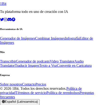
1Bit
Tu plataforma todo en uno de creación con IA
Herramientas de IA
Generador de Imágenes
Combinar Imágenes
Infografía
Editor de
Imágenes
Más
Transcribir
Generador de podcasts
Video Translator
Audio
Translator
Traducir Imagen
Texto a Voz
Convertir en Caricatura
Empresa
Sobre nosotros
Contacto
Precios
© 2026 1Bit. Todos los derechos reservados.
Política de
privacidad
Términos de servicio
Política de reembolsos
Preguntas
frecuentes
Español (Latinoamérica)