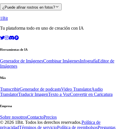
¿Puede afinar rostros en fotos?
1Bit
Tu plataforma todo en uno de creación con IA
Herramientas de IA
Generador de Imágenes
Combinar Imágenes
Infografía
Editor de
Imágenes
Más
Transcribir
Generador de podcasts
Video Translator
Audio
Translator
Traducir Imagen
Texto a Voz
Convertir en Caricatura
Empresa
Sobre nosotros
Contacto
Precios
© 2026 1Bit. Todos los derechos reservados.
Política de
privacidad
Términos de servicio
Política de reembolsos
Preguntas