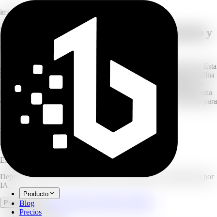
imagen
Restauración de fotos con IA: depixelado y
afinado
¿Tienes tus propias fotos borrosas, pixeladas o de baja resolución? Esta
herramienta de restauración de fotos con IA reduce la pixelación, afina
las tomas borrosas y recupera el detalle perdido en imágenes que te
pertenecen. Ya sea que revivas una foto familiar antigua o limpies una
captura de baja resolución, la red neuronal reconstruye las texturas para
lograr un acabado nítido.
HD
salida restaurada
Batch
procesamiento compatible
4.9/5
calificación de usuarios
Eliminador de Mosaico con IA
Depixela y afina tus propias fotos de baja calidad con restauración por
IA.
Producto
Abrir espacio de trabajo completo
Pruébalo ahora
Blog
Precios