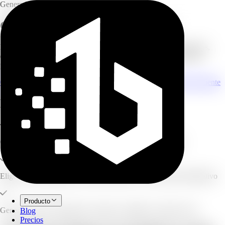
Generador de Podcasts con IA
Generador de YouTube a pódcast
Pega un enlace de YouTube o una transcripción y convierte clases,
entrevistas, tutoriales y videos largos en una conversación estilo
pódcast.
Generar vista previa gratis del guion
Explorar todos los tipos de fuente
Lo que puedes crear
Crea resúmenes de pódcast a partir de videos de YouTube
Elige un estilo profundo, casual, educativo o de resumen informativo
Producto
Genera audio, transcripción, resumen, capítulos y puntos clave
Blog
Precios