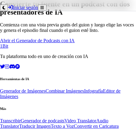
Convierte tu fuente en un podcast con dos
Iniciar sesión
presentadores de IA
Comienza con una vista previa gratis del guion y luego elige las voces
y genera el episodio final cuando el guion esté listo.
Abrir el Generador de Podcasts con IA
1Bit
Tu plataforma todo en uno de creación con IA
Herramientas de IA
Generador de Imágenes
Combinar Imágenes
Infografía
Editor de
Imágenes
Más
Transcribir
Generador de podcasts
Video Translator
Audio
Translator
Traducir Imagen
Texto a Voz
Convertir en Caricatura