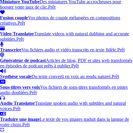
Miniature YouTube
Des miniatures YouTube accrocheuses pour
booster votre taux de clic.
Prêt
Fusion couple
Vos photos de couple mélangées en compositions
créatives.
Prêt
Video Translator
Translate videos with natural dubbing and accurate
subtitles.
Prêt
Transcrire
Vos fichiers audio et vidéo transcrits en texte fidèle.
Prêt
Générateur de podcast
Articles de blog, PDF et sites web transformés
en épisodes de podcast prêts à publier.
Prêt
Synthèse vocale
Du texte converti en voix au rendu naturel.
Prêt
Sous-titres vers voix
Vos fichiers de sous-titres transformés en pistes
audio doublées.
Prêt
Audio Translator
Translate spoken audio with subtitles and natural
voices.
Prêt
Traduire une image
Le texte de vos images traduit dans la langue de
votre choix.
Prêt