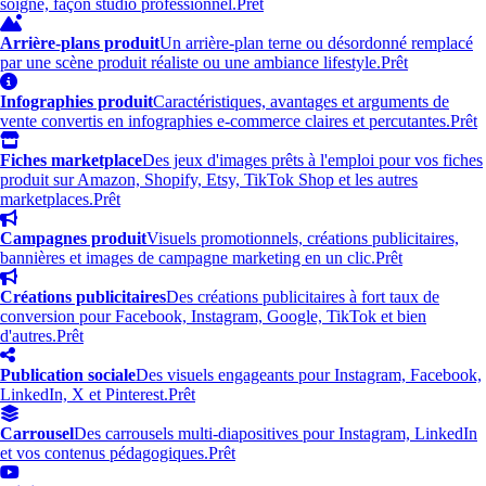
soigné, façon studio professionnel.
Prêt
Arrière-plans produit
Un arrière-plan terne ou désordonné remplacé
par une scène produit réaliste ou une ambiance lifestyle.
Prêt
Infographies produit
Caractéristiques, avantages et arguments de
vente convertis en infographies e-commerce claires et percutantes.
Prêt
Fiches marketplace
Des jeux d'images prêts à l'emploi pour vos fiches
produit sur Amazon, Shopify, Etsy, TikTok Shop et les autres
marketplaces.
Prêt
Campagnes produit
Visuels promotionnels, créations publicitaires,
bannières et images de campagne marketing en un clic.
Prêt
Créations publicitaires
Des créations publicitaires à fort taux de
conversion pour Facebook, Instagram, Google, TikTok et bien
d'autres.
Prêt
Publication sociale
Des visuels engageants pour Instagram, Facebook,
LinkedIn, X et Pinterest.
Prêt
Carrousel
Des carrousels multi-diapositives pour Instagram, LinkedIn
et vos contenus pédagogiques.
Prêt