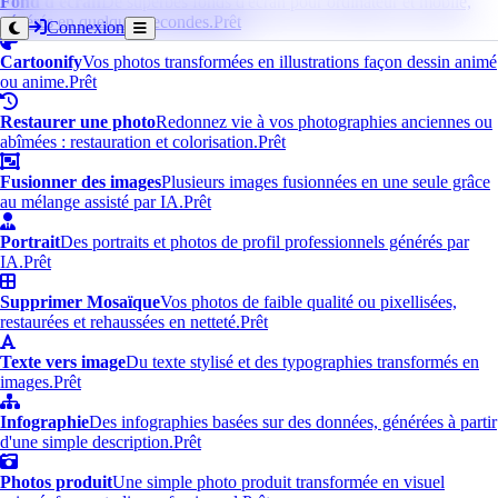
Fond d'écran
De superbes fonds d'écran pour ordinateur et mobile,
générés en quelques secondes.
Prêt
Connexion
Cartoonify
Vos photos transformées en illustrations façon dessin animé
ou anime.
Prêt
Restaurer une photo
Redonnez vie à vos photographies anciennes ou
abîmées : restauration et colorisation.
Prêt
Fusionner des images
Plusieurs images fusionnées en une seule grâce
au mélange assisté par IA.
Prêt
Portrait
Des portraits et photos de profil professionnels générés par
IA.
Prêt
Supprimer Mosaïque
Vos photos de faible qualité ou pixellisées,
restaurées et rehaussées en netteté.
Prêt
Texte vers image
Du texte stylisé et des typographies transformés en
images.
Prêt
Infographie
Des infographies basées sur des données, générées à partir
d'une simple description.
Prêt
Photos produit
Une simple photo produit transformée en visuel