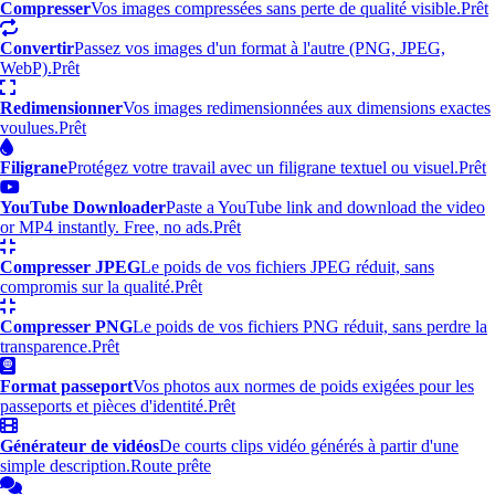
Compresser
Vos images compressées sans perte de qualité visible.
Prêt
Convertir
Passez vos images d'un format à l'autre (PNG, JPEG,
WebP).
Prêt
Redimensionner
Vos images redimensionnées aux dimensions exactes
voulues.
Prêt
Filigrane
Protégez votre travail avec un filigrane textuel ou visuel.
Prêt
YouTube Downloader
Paste a YouTube link and download the video
or MP4 instantly. Free, no ads.
Prêt
Compresser JPEG
Le poids de vos fichiers JPEG réduit, sans
compromis sur la qualité.
Prêt
Compresser PNG
Le poids de vos fichiers PNG réduit, sans perdre la
transparence.
Prêt
Format passeport
Vos photos aux normes de poids exigées pour les
passeports et pièces d'identité.
Prêt
Générateur de vidéos
De courts clips vidéo générés à partir d'une
simple description.
Route prête