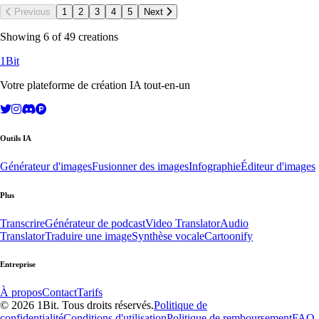
Previous
1
2
3
4
5
Next
Showing 6 of 49 creations
1Bit
Votre plateforme de création IA tout-en-un
Outils IA
Générateur d'images
Fusionner des images
Infographie
Éditeur d'images
Plus
Transcrire
Générateur de podcast
Video Translator
Audio
Translator
Traduire une image
Synthèse vocale
Cartoonify
Entreprise
À propos
Contact
Tarifs
© 2026 1Bit. Tous droits réservés.
Politique de
confidentialité
Conditions d'utilisation
Politique de remboursement
FAQ