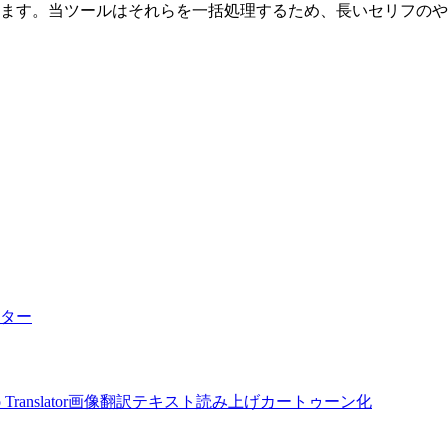
ます。当ツールはそれらを一括処理するため、長いセリフのや
ター
 Translator
画像翻訳
テキスト読み上げ
カートゥーン化