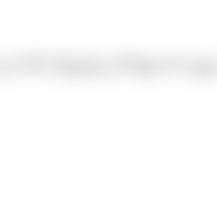
ットを一度に一括アップロード。当社のエンジンはメニュー、
ちらのキャプチャにも完璧に対応します。 新規アカウントは無