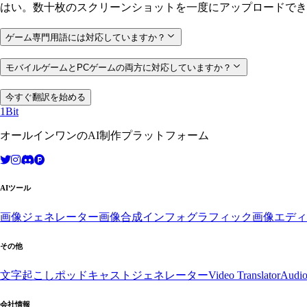
はい。数十枚のスクリーンショットを一度にアップロードでき
ゲーム専門用語には対応していますか？
モバイルゲームとPCゲームの両方に対応していますか？
今すぐ翻訳を始める
1Bit
オールインワンのAI制作プラットフォーム
AIツール
画像ジェネレーター
画像合成
インフォグラフィック
画像エディ
その他
文字起こし
ポッドキャストジェネレーター
Video Translator
Audio
会社情報