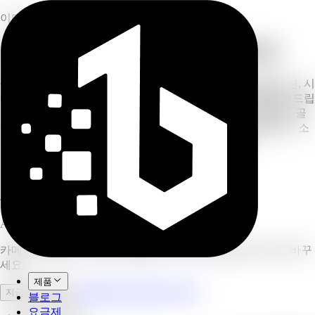
이미지
주머니 속 전문 AI 인물 사진 스튜디오
셀피나 일상 사진을 업로드하면 전설적인 카메라 시뮬레이션, 시
네마틱 조명, 시대를 초월한 문화적 미학으로 걸작을 만들어드립
니다. 프로필 증명사진, 패션 화보, 후지필름과 코닥 필름 룩, 골
든아워 글로우, 클래식 중국 왕조 스타일 중에서 선택하세요. 소
셜 미디어, 링크드인, 개인 소장용으로도 완벽합니다.
15
사진 스타일
10
배치당 사진 수
4.9/5
사용자 평점
AI 인물 사진 생성기
카메라와 필름 스타일로 셀피를 스튜디오급 인물 사진으로 바꾸
세요.
제품
전체 워크스페이스 열기
지금 사용해 보기
블로그
요금제