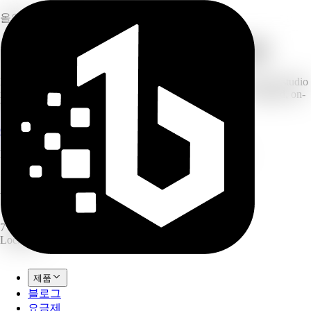
올인원 AI 크리에이션 플랫폼
1Bit AI
와 함께 더 빠르게 시작하세요
Drop in a single product photo or a rough idea. 1Bit turns it into studio
images, ad creatives, infographics, podcasts and more — finished, on-
brand, ready to ship.
Create for free
Explore the tools
No card required · Free credits to start · Cancel anytime
18
AI tools
1 photo
→ 5 outputs
7 langs
Localized
제품
블로그
요금제