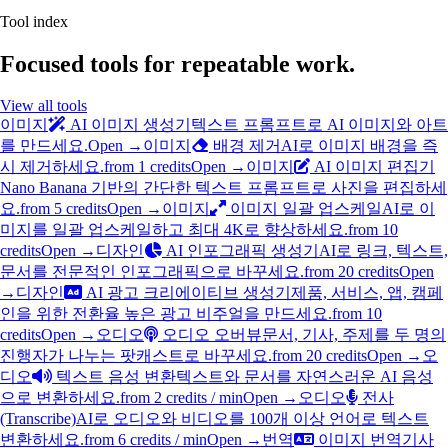
Tool index
Focused tools for repeatable work.
View all tools
이미지
AI 이미지 생성기
텍스트 프롬프트로 AI 이미지와 아트
를 만드세요.
Open →
이미지
배경 제거
AI로 이미지 배경을 즉
시 제거하세요.
from 1 credits
Open →
이미지
AI 이미지 편집기
Nano Banana 기반의 간단한 텍스트 프롬프트로 사진을 편집하세
요.
from 5 credits
Open →
이미지
이미지 일괄 업스케일
AI로 이
미지를 일괄 업스케일하고 최대 4K로 향상하세요.
from 10
credits
Open →
디자인
AI 인포그래픽 생성기
AI로 링크, 텍스트,
문서를 전문적인 인포그래픽으로 바꾸세요.
from 20 credits
Open
→
디자인
AI 광고 크리에이티브 생성기
제품, 서비스, 앱, 캠페
인을 위한 전환율 높은 광고 비주얼을 만드세요.
from 10
credits
Open →
오디오
오디오 오버뷰
문서, 기사, 주제를 두 명의
진행자가 나누는 팟캐스트로 바꾸세요.
from 20 credits
Open →
오
디오
텍스트 음성 변환
텍스트와 문서를 자연스러운 AI 음성
으로 변환하세요.
from 2 credits / min
Open →
오디오
전사
(Transcribe)
AI로 오디오와 비디오를 100개 이상 언어로 텍스트
변환하세요.
from 6 credits / min
Open →
번역
이미지 번역기
사