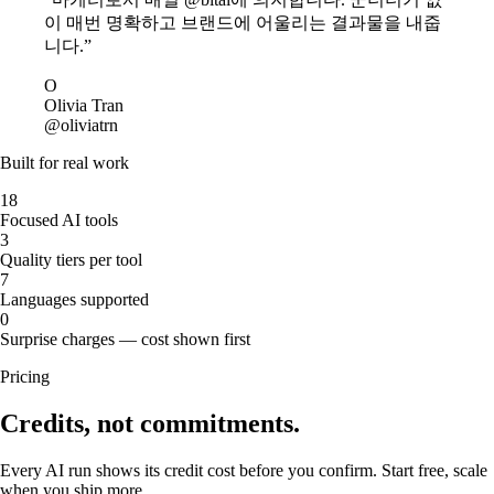
이 매번 명확하고 브랜드에 어울리는 결과물을 내줍
니다.”
O
Olivia Tran
@oliviatrn
Built for real work
18
Focused AI tools
3
Quality tiers per tool
7
Languages supported
0
Surprise charges — cost shown first
Pricing
Credits, not commitments.
Every AI run shows its credit cost before you confirm. Start free, scale
when you ship more.