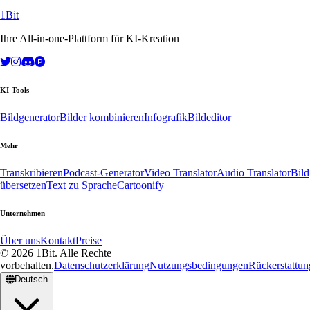
1Bit
Ihre All-in-one-Plattform für KI-Kreation
KI-Tools
Bildgenerator
Bilder kombinieren
Infografik
Bildeditor
Mehr
Transkribieren
Podcast-Generator
Video Translator
Audio Translator
Bild
übersetzen
Text zu Sprache
Cartoonify
Unternehmen
Über uns
Kontakt
Preise
© 2026 1Bit. Alle Rechte
vorbehalten.
Datenschutzerklärung
Nutzungsbedingungen
Rückerstattung
Deutsch