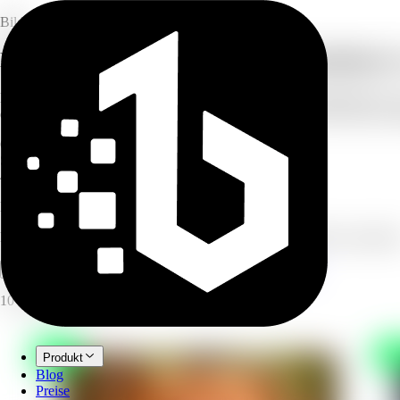
Bild
Mehrere Fotos mit dem KI-Bildkombinier
Laden Sie zwei oder mehr Bilder (bis zu 6) hoch und beschreiben Sie,
ein Produkt in einen Lifestyle-Hintergrund einfügen. Die KI setzt sie
6
Fotos pro Zusammenführung
Seconds
Generierungszeit
4.8/5
Nutzerbewertung
KI-Bildkombinierer
Fügen Sie bis zu 6 Fotos zu einer nahtlosen KI-Komposition zusamme
Vollständigen Arbeitsbereich öffnen
Jetzt ausprobieren
10 Credits pro Bild.
Produkt
Blog
Preise