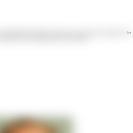
Familienporträt erstellen, eine Person zu einer Szene hinzufügen oder
 zusammen. Keine Designkenntnisse erforderlich.