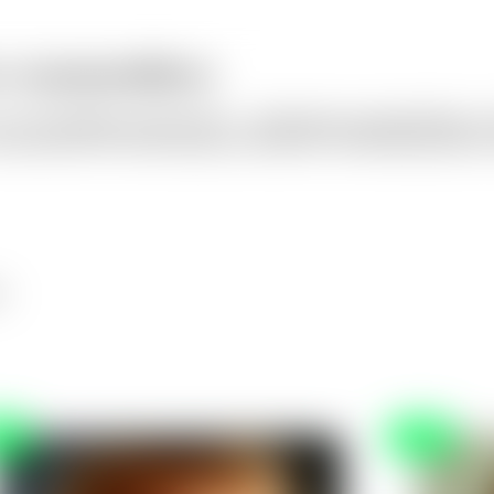
er zusammenführen
 wie sie kombiniert werden sollen — Pärchenfotos zusammenführen, ein 
 mit passendem Stil, Beleuchtung und natürlicher Überblendung nahtlos
n.