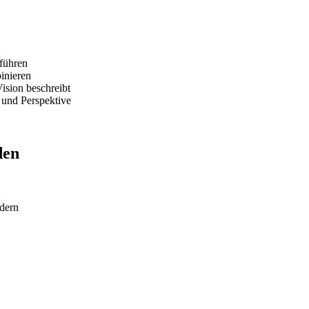
führen
inieren
ision beschreibt
 und Perspektive
den
ldern