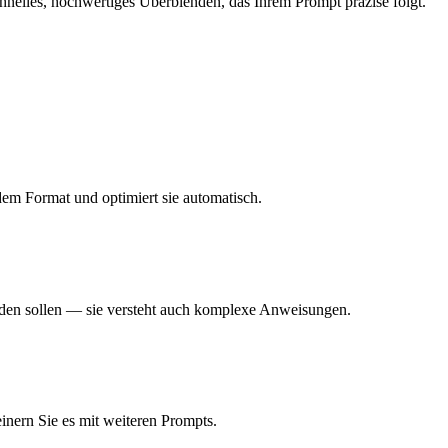
nelles, hochwertiges Überblenden, das Ihrem Prompt präzise folgt.
dem Format und optimiert sie automatisch.
erden sollen — sie versteht auch komplexe Anweisungen.
einern Sie es mit weiteren Prompts.