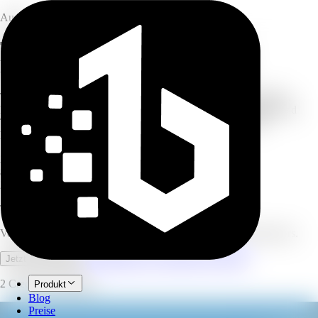
Audio
Text und Dokumente in natürlich
klingendes Voiceover verwandeln
Text einfügen oder Dokument hochladen — TXT, PDF, DOCX,
PPTX oder VTT. Stimme wählen, Emotion, Geschwindigkeit und
Tonhöhe einstellen, fertig. Entwickelt für lange Skripte und
Dokumente.
30
KI-Stimmen
80+
Sprachen
200K
Zeichen pro Durchgang
Text zu Sprache
Verwandeln Sie Text und Dokumente in natürliche KI-Voiceovers.
Vollständigen Arbeitsbereich öffnen
Jetzt ausprobieren
2 Credits pro Minute.
Produkt
Blog
Preise