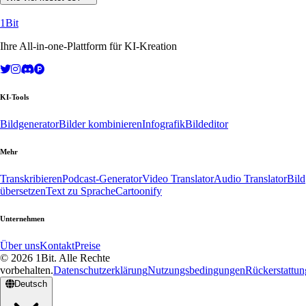
1Bit
Ihre All-in-one-Plattform für KI-Kreation
KI-Tools
Bildgenerator
Bilder kombinieren
Infografik
Bildeditor
Mehr
Transkribieren
Podcast-Generator
Video Translator
Audio Translator
Bild
übersetzen
Text zu Sprache
Cartoonify
Unternehmen
Über uns
Kontakt
Preise
© 2026 1Bit. Alle Rechte
vorbehalten.
Datenschutzerklärung
Nutzungsbedingungen
Rückerstattung
Deutsch