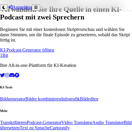
Anmelden
Verwandeln Sie Ihre Quelle in einen KI-
Podcast mit zwei Sprechern
Beginnen Sie mit einer kostenlosen Skriptvorschau und wählen Sie
dann Stimmen, um die finale Episode zu generieren, sobald das Skript
fertig ist.
KI-Podcast-Generator öffnen
1Bit
Ihre All-in-one-Plattform für KI-Kreation
KI-Tools
Bildgenerator
Bilder kombinieren
Infografik
Bildeditor
Mehr
Transkribieren
Podcast-Generator
Video Translator
Audio Translator
Bild
übersetzen
Text zu Sprache
Cartoonify