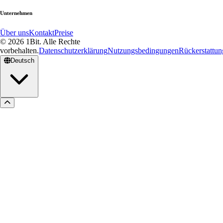
Unternehmen
Über uns
Kontakt
Preise
© 2026 1Bit. Alle Rechte
vorbehalten.
Datenschutzerklärung
Nutzungsbedingungen
Rückerstattung
Deutsch