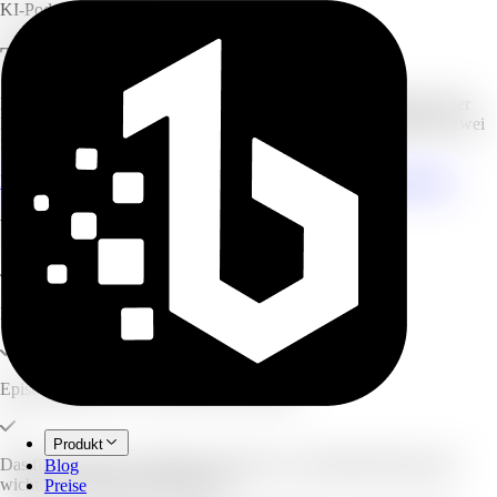
KI-Podcast-Generator
Text-zu-Podcast-Generator
Fügen Sie beliebigen Text ein — Notizen, Aufsätze, Entwürfe oder
Ideen — und erhalten Sie eine strukturierte Podcast-Episode mit zwei
Sprechern.
Kostenlose Skriptvorschau generieren
Alle Quelltypen entdecken
Was Sie erstellen können
Mit beliebigem eingefügtem Text beginnen
Episodenlänge und Gesprächsstil festlegen
Produkt
Das finale Audio, Transkript, Shownotes, Zusammenfassung und
Blog
wichtige Erkenntnisse generieren
Preise