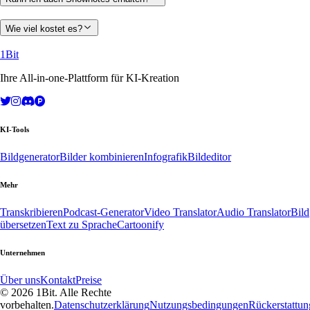
Wie viel kostet es?
1Bit
Ihre All-in-one-Plattform für KI-Kreation
KI-Tools
Bildgenerator
Bilder kombinieren
Infografik
Bildeditor
Mehr
Transkribieren
Podcast-Generator
Video Translator
Audio Translator
Bild
übersetzen
Text zu Sprache
Cartoonify
Unternehmen
Über uns
Kontakt
Preise
© 2026 1Bit. Alle Rechte
vorbehalten.
Datenschutzerklärung
Nutzungsbedingungen
Rückerstattung