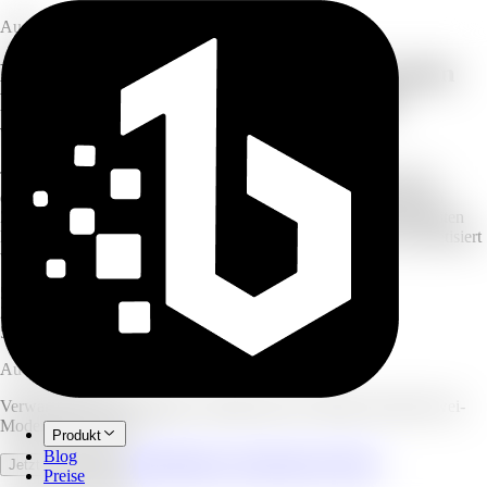
Audio
Dokumente, Links oder Themen in einen
Podcast-ähnlichen Audio-Überblick
verwandeln
Text einfügen, Dokument hochladen, URL oder YouTube-Link
eingeben — oder einfach ein Thema nennen. Die KI schreibt ein
Zwei-Moderator-Gespräch, das Sie kostenlos prüfen und bearbeiten
können, bevor es zu einem natürlichen Podcast-Überblick synthetisiert
wird.
5–30 min
Ziellänge
2
Podcast-Moderatoren
5
Vortragsstile
Audio-Überblick
Verwandeln Sie Dokumente, Artikel oder ein Thema in einen Zwei-
Moderator-Podcast.
Produkt
Blog
Vollständigen Arbeitsbereich öffnen
Jetzt ausprobieren
Preise